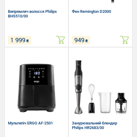
Випрямляч волосся Philips
Фен Remington D2000
BHS510/00
1 999
949
₴
₴
Температура нагрівання: 120 -
Тип: Звичайний
230 °C
Потужність: 1900 Вт
Кількість температурних
Кількість швидкостей: 2
режимів: 12
Покриття нагр. елемента:
Керамічне
Мультипіч ERGO AF-2501
Занурювальний блендер
Philips HR2683/00