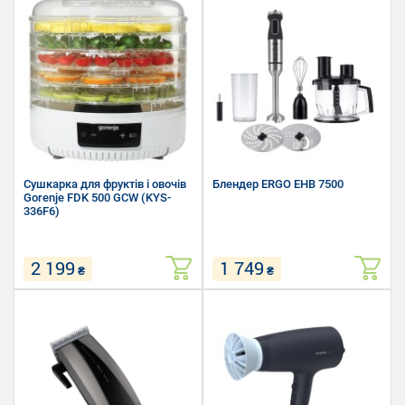
Сушкарка для фруктів і овочів
Блендер ERGO EHB 7500
Gorenje FDK 500 GCW (KYS-
336F6)
2 199
1 749
₴
₴
Тип керування: Сенсорне
Тип: занурювальний блендер
Потужність: 380 Вт
Кількість швидкостей: 5
Кількість ярусів: 5 шт
Ємність чаші: 1700 мл
Регулювання температури: 35 -
70 °С