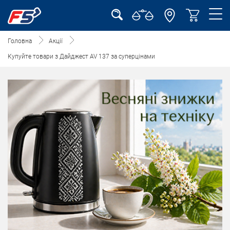
Головна
Акції
Купуйте товари з Дайджест AV 137 за суперцінами