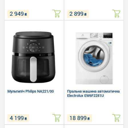
2 949
2 899
₴
₴
тип: мультипіч
Тип: Занурювальний блендер
об'єм чаші: 4.8 л
Потужність: 1200 Вт
кількість програм: 8
Плавне регулювання швидкості
Мультипіч Philips NA221/00
Пральна машина автоматична
Electrolux EW6F2281U
4 199
18 899
₴
₴