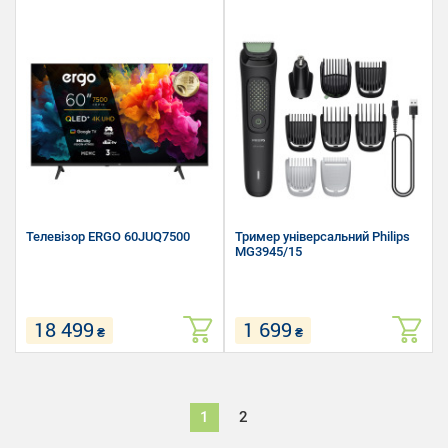
Тип: Мультипіч
Завантаження білизни для
(аерофритюрниця)
прання: 8 кг
Об'єм чаші: 4.2 л
Швидкість віджиму: 1200 об/хв
Кількість програм: 13
Розмір (Ш х В х Г): 59.6 х 84.7 х
54.7 см
Телевізор ERGO 60JUQ7500
Тример універсальний Philips
MG3945/15
18 499
1 699
₴
₴
QLED+
Тип: Тример універсальний
4K UHD
Кількість насадок: 9
Google TV
Живлення: Від акумулятора
1
2
120 Hz Turbo Motion mode
Dolby vision-atmos