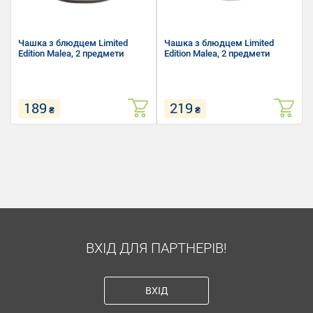
Чашка з блюдцем Limited
Чашка з блюдцем Limited
Edition Malea, 2 предмети
Edition Malea, 2 предмети
189
219
₴
₴
Чашка з блюдцем Malea
Чашка з блюдцем Malea
Об'єм: 100 мл
Об'єм: 280 мл
Матеріал: порцеляна
Матеріал: порцеляна
Призначення: для кави/чаю
Призначення: для кави/чаю
ВХІД ДЛЯ ПАРТНЕРІВ!
ВХІД