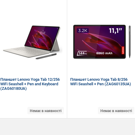
8.8" (2560 x 1600) LTPS
11.45" (2000 x 1200) TDDI
Qualcomm® Snapdragon® 8 Gen 3
Qualcomm Snapdragon SDM685 (1.9 +
RAM 16 ГБ, ROM 512 ГБ
2.8 ГГц)
Wi-Fi, Bluetooth
RAM 8 ГБ, ROM 256 ГБ, micro SD
Android 14
Wi-Fi, Bluetooth, GPS + ГЛОНАСС
Android 14
Планшет Lenovo Yoga Tab 12/256
Планшет Lenovo Yoga Tab 8/256
WiFi Seashell + Pen and Keyboard
WiFi Seashell + Pen (ZAG60135UA)
(ZAG60180UA)
Немає в наявності
Немає в наявності
11.1" (3200 x 2000) LTPS
11.1" (3200 x 2000) LTPS
Qualcomm Snapdragon 8 Gen 3 (1х3.3
Qualcomm Snapdragon 8 Gen 3 (1х3.3
+ 4х2.95 + 1х2.1 Ггц)
+ 4х2.95 + 1х2.1 Ггц)