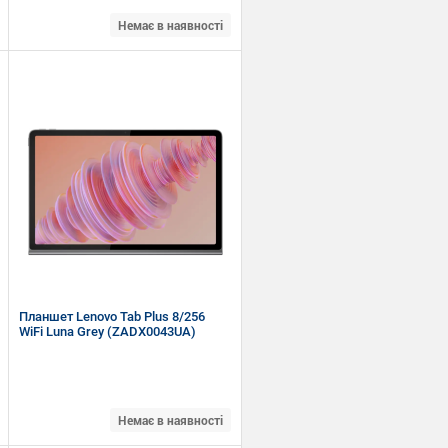
Немає в наявності
12.7" (2944 x 1840) 3K LTPS
MediaTek Dimensity 8300 (3.35 + 3.2 +
2.2 Ггц)
RAM 8 ГБ, ROM 256 ГБ, micro SD
Wi-Fi, Bluetooth
Android 14
Планшет Lenovo Tab Plus 8/256
WiFi Luna Grey (ZADX0043UA)
Немає в наявності