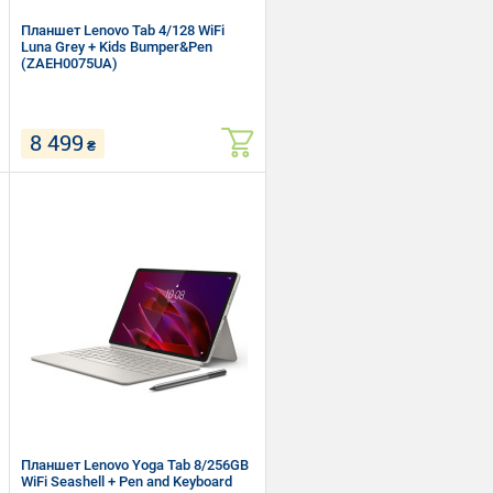
Планшет Lenovo Tab 4/128 WiFi
Luna Grey + Kids Bumper&Pen
(ZAEH0075UA)
8 499
₴
10.1" (1920 x 1200) TFT
MediaTek Helio G85 (2.0 + 1.8 ГГц)
RAM 4 ГБ, ROM 128 ГБ, micro SD
Wi-Fi, Bluetooth, GPS + ГЛОНАСС
Android 14
Планшет Lenovo Yoga Tab 8/256GB
WiFi Seashell + Pen and Keyboard