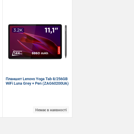
11.5" (2000 x 1200) IPS
MediaTek Helio G99 (2.2 ГГц)
RAM 8 ГБ, ROM 256 ГБ, micro SD
Wi-Fi, Bluetooth, GPS + ГЛОНАСС
Android 14
Планшет Lenovo Yoga Tab 8/256GB
WiFi Luna Grey + Pen (ZAG60200UA)
Немає в наявності
11.1" (3200 x 2000) LTPS
Qualcomm Snapdragon 8 Gen 3 (1х3.3
+ 4х2.95 + 1х2.1 Ггц)