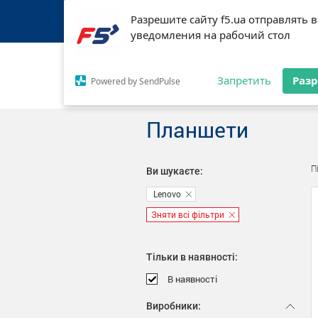
Разрешите сайту f5.ua отправлять 
Разрешите сайту f5.ua отправлять 
уведомления на рабочий стол
уведомления на рабочий стол
Про мережу F5
Оплата і доставка
М
Запретить
Запретить
Раз
Раз
Powered by SendPulse
Powered by SendPulse
Каталог товарів
Планшети
П
Ви шукаєте:
Lenovo
Зняти всі фільтри
Тільки в наявності:
В наявності
Виробники: