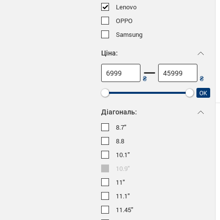
Lenovo
OPPO
Samsung
Ціна:
OK
Діагональ:
8.7"
8.8
10.1"
10.9"
11"
11.1"
11.45"