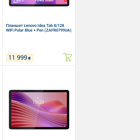
Планшет Lenovo Idea Tab 8/128
WiFi Polar Blue + Pen (ZAFR0799UA)
11 999
₴
11" (2560 x 1600) IPS
MediaTek Dimensity 6300 (2.4 + 2.0
Ггц)
RAM 8 ГБ, ROM 128 ГБ, micro SD
Wi-Fi, Bluetooth
Android 15