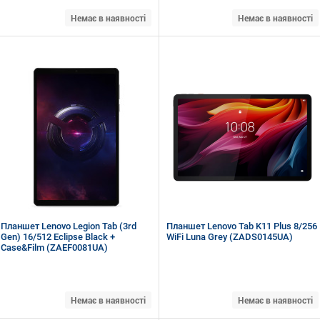
Немає в наявності
Немає в наявності
12.7" (2944 x 1840) 3K LTPS
12.7" (2944 x 1840) 3K LTPS
MediaTek Dimensity 8300 (3.35 + 3.2 +
MediaTek Dimensity 8300 (3.35 + 3.2 +
2.2 Ггц)
2.2 Ггц)
RAM 12 ГБ, ROM 256 ГБ, micro SD
RAM 8 ГБ, ROM 256 ГБ, micro SD
Wi-Fi, Bluetooth, GPS, Galileo, Glonass
Wi-Fi, Bluetooth
Android 14
Android 14
Планшет Lenovo Legion Tab (3rd
Планшет Lenovo Tab K11 Plus 8/256
Gen) 16/512 Eclipse Black +
WiFi Luna Grey (ZADS0145UA)
Case&Film (ZAEF0081UA)
Немає в наявності
Немає в наявності