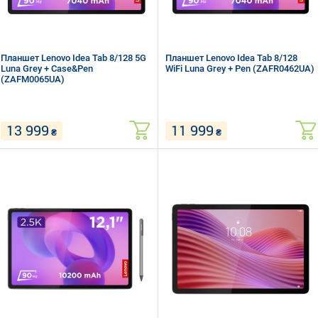
Планшет Lenovo Idea Tab 8/128 5G
Планшет Lenovo Idea Tab 8/128
Luna Grey + Case&Pen
WiFi Luna Grey + Pen (ZAFR0462UA)
(ZAFM0065UA)
13 999
11 999
₴
₴
11" (2560 x 1600) IPS
11" (2560 x 1600) IPS
MediaTek Dimensity 6300 (2.4 + 2.0
MediaTek Dimensity 6300 (2.4 + 2.0
Ггц)
Ггц)
RAM 8 ГБ, ROM 128 ГБ, micro SD
RAM 8 ГБ, ROM 128 ГБ, micro SD
Wi-Fi, Bluetooth, 5G
Wi-Fi, Bluetooth
Android 15
Android 15