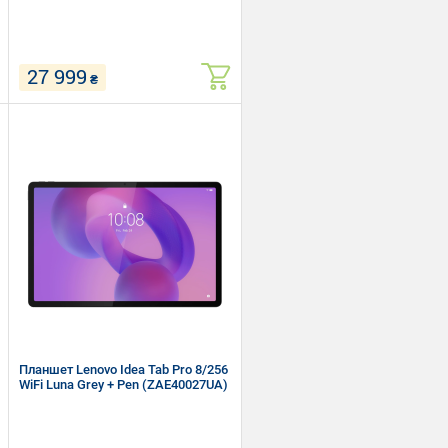
27 999
₴
11.1" (3200 x 2000) LTPS
Qualcomm Snapdragon 8 Gen 3 (1х3.3
+ 4х2.95 + 1х2.1 Ггц)
RAM 8 ГБ, ROM 256 ГБ
Wi-Fi, Bluetooth
Android 15
Планшет Lenovo Idea Tab Pro 8/256
WiFi Luna Grey + Pen (ZAE40027UA)