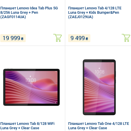
Планшет Lenovo Idea Tab Plus 5G
Планшет Lenovo Tab 4/128 LTE
8/256 Luna Grey + Pen
Luna Grey + Kids Bumper&Pen
(ZAGF0114UA)
(ZAEJ0129UA)
19 999
9 499
₴
₴
12.1" (2560 x 1600) IPS
10.1" (1920 x 1200) TFT
MediaTek Dimensity 6400 (2.0 + 2.5
MediaTek Helio G85 (2.0 + 1.8 ГГц)
ГГц)
RAM 4 ГБ, ROM 128 ГБ, micro SD
RAM 8 ГБ, ROM 256 ГБ, micro SD
Wi-Fi, Bluetooth, LTE, GPS + ГЛОНАСС
Wi-Fi, Bluetooth, GPS + ГЛОНАСС
Android 14
Android 15
Планшет Lenovo Tab 8/128 WiFi
Планшет Lenovo Tab One 4/128 LTE
Luna Grey + Clear Case
Luna Grey + Clear Case