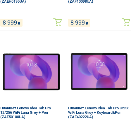
(ZAEH0195UA)
(ZAF10098UA)
8 999
8 999
₴
₴
10.1" (1920 x 1200) TFT
8.7" (1340 x 800) IPS
MediaTek Helio G85 (2х2.0 + 6х1.8
MediaTek Helio G85 (2х2.0 + 6х1.8
ГГц)
ГГц)
RAM 8 ГБ, ROM 128 ГБ, micro SD
RAM 4 ГБ, ROM 128 ГБ, micro SD
Wi-Fi, Bluetooth, GPS
Wi-Fi, Bluetooth
Android 14
Android 14
Планшет Lenovo Idea Tab Pro
Планшет Lenovo Idea Tab Pro 8/256
12/256 WiFi Luna Grey + Pen
WiFi Luna Grey + Keyboard&Pen
(ZAE50100UA)
(ZAE40222UA)