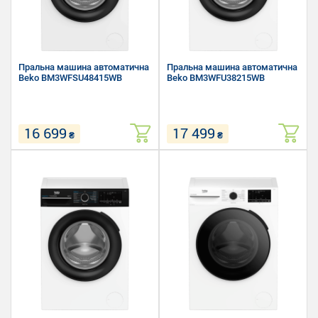
Пральна машина автоматична
Пральна машина автоматична
Beko BM3WFSU48415WB
Beko BM3WFU38215WB
16 699
17 499
₴
₴
Завантаження білизни для
Завантаження білизни для
прання: 8 кг
прання: 8 кг
Швидкість віджиму: 1400 об/хв
Швидкість віджиму: 1200 об/хв
Розмір (Ш х В х Г): 60 х 84.5 х
Розмір (Ш х В х Г): 60 х 84.5 х
54.6 см
44.4 см