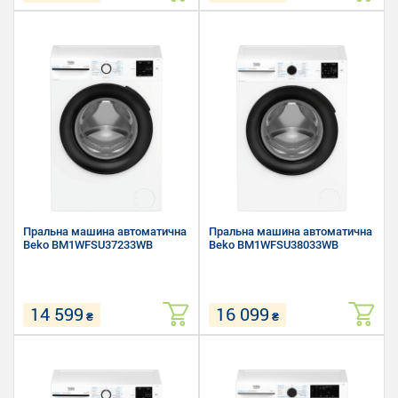
Завантаження білизни для
Завантаження білизни для
прання: 9 кг
прання: 6 кг
Швидкість віджиму: 1400 об/хв
Швидкість віджиму: 1200 об/хв
Розмір (Ш х В х Г): 60 х 84.5 х
Розмір (Ш х В х Г): 60 х 84.5 х
51.8 см
44.6 см
Пральна машина автоматична
Пральна машина автоматична
Beko BM1WFSU37233WB
Beko BM1WFSU38033WB
14 599
16 099
₴
₴
Завантаження білизни для
Завантаження білизни для
прання: 7 кг
прання: 8 кг
Швидкість віджиму: 1200 об/хв
Швидкість віджиму: 1000 об/хв
Розмір (Ш х В х Г): 60 х 84.5 х
Розмір (Ш х В х Г): 60 х 84.5 х