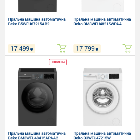
Пральна машина автоматична
Пральна машина автоматична
Beko B5WFU67215AB2
Beko BM3WFU48215WPAA
17 499
17 799
₴
₴
Завантаження білизни для
Завантаження білизни для
НОВИНКА
прання: 7 кг
прання: 8 кг
Швидкість віджиму: 1200 об/хв
Швидкість віджиму: 1200 об/хв
Розмір (Ш х В х Г): 60 х 84.5 х
Розмір (Ш х В х Г): 60 х 84.5 х
49.6 см
49.6 см
Пральна машина автоматична
Пральна машина автоматична
Beko BM3WFU48415APAA2
Beko B3WFU47215W