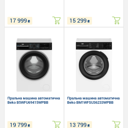
17 999
15 299
₴
₴
Завантаження білизни для
Завантаження білизни для
прання: 8 кг
прання: 7 кг
Швидкість віджиму: 1400 об/хв
Швидкість віджиму: 1200 об/хв
Розмір (Ш х В х Г): 60 х 84.5 х
Розмір (Ш х В х Г): 60 х 84.5 х
44.4 см
46.8 см
Пральна машина автоматична
Пральна машина автоматична
Beko B5WFU69415WPBB
Beko BM1WFSU36233WPBB
19 799
13 799
₴
₴