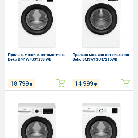
49.6 см
54.6 см
Пральна машина автоматична
Пральна машина автоматична
Beko BM1WFU39233 WB
Beko BM3WFSU47215WB
18 799
14 999
₴
₴
Завантаження білизни для
Завантаження білизни для
прання: 9 кг
прання: 7 кг
Швидкість віджиму: 1200 об/хв
Швидкість віджиму: 1200 об/хв
Розмір (Ш х В х Г): 60 х 84.5 х
Розмір (Ш х В х Г): 60 х 84.5 х
54.6 см
49.6 см