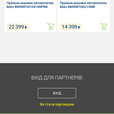
Пральна машина автоматична
Пральна машина автоматична
Beko BM3WFU410415WPBB
Beko BM3WFU46215WB
22 399
14 399
₴
₴
Завантаження білизни для
Завантаження білизни для
прання: 10 кг
прання: 6 кг
Швидкість віджиму: 1400 об/хв
Швидкість віджиму: 1200 об/хв
Розмір (Ш х В х Г): 60 х 84.5 х 58
Розмір (Ш х В х Г): 60 х 84.5 х
см
44.6 см
ВХІД ДЛЯ ПАРТНЕРІВ!
ВХІД
Як стати партнером