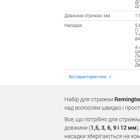
Дл
Дл
Довжина стрижки, мм
1.
Насадки
5 
(1
1 
до
4 
Ши
Лі
Сі
Де
Всі характеристики
Remingto
Набір для стрижки
над волоссям швидко і прост
Все, що потрібно для стрижки
1,5, 3, 6, 9 і 12 мм
довжини (
)
насадки зберігаються на ком