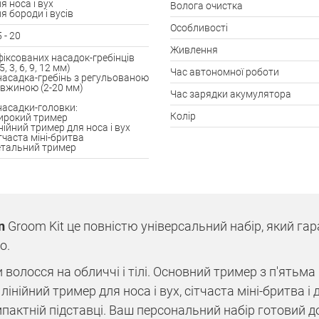
я носа і вух
Волога очистка
я бороди і вусів
Особливості
5 - 20
Живлення
фіксованих насадок-гребінців
.5, 3, 6, 9, 12 мм)
Час автономної роботи
насадка-гребінь з регульованою
вжиною (2-20 мм)
Час зарядки акумулятора
насадки-головки:
Колір
рокий тример
нійний тример для носа і вух
тчаста міні-бритва
тальний тример
n
Groom Kit це повністю універсальний набір, який га
о.
 волосся на обличчі і тілі. Основний тример з п'ятьм
, лінійний тример для носа і вух, сітчаста міні-бритва і
пактній підставці. Ваш персональний набір готовий д