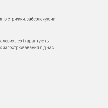
типів стрижки, забезпечуючи
алевих лез і гарантують
їх загострювавання під час