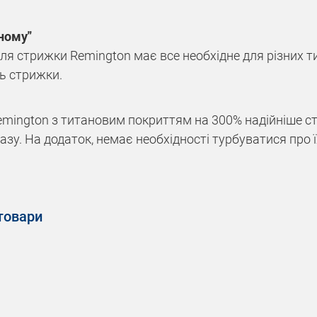
дному"
 для стрижки Remington має все необхідне для різних 
ть стрижки.
mington з титановим покриттям на 300% надійніше ст
азу. На додаток, немає необхідності турбуватися про 
товари