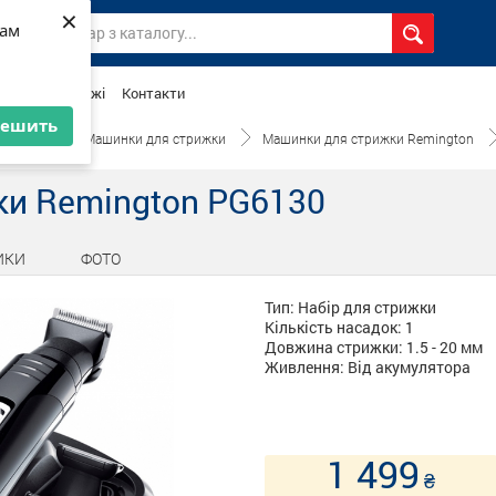
1 499
ки Remington PG6130
₴
×
×
вам
вам
агазини мережі
Контакти
решить
решить
Головна
Машинки для стрижки
Машинки для стрижки Remington
ки Remington PG6130
ИКИ
ФОТО
Тип: Набір для стрижки
Кількість насадок: 1
Довжина стрижки: 1.5 - 20 мм
Живлення: Від акумулятора
1 499
₴