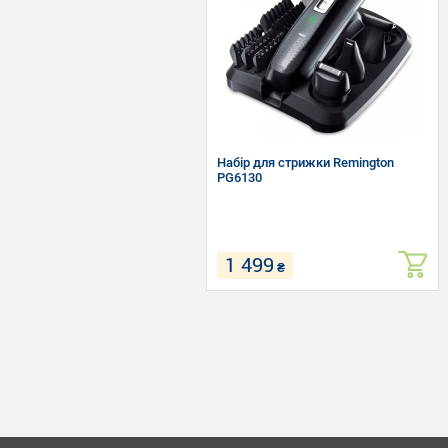
Набір для стрижки Remington
PG6130
1 499
₴
Тип: Набір для стрижки
Кількість насадок: 1
Довжина стрижки: 1.5 - 20 мм
Живлення: Від акумулятора