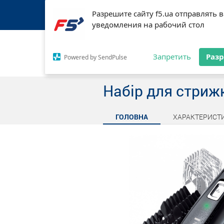
Набір для стриж
Разрешите сайту f5.ua отправлять 
Разрешите сайту f5.ua отправлять 
уведомления на рабочий стол
уведомления на рабочий стол
Про мережу F5
Оплата і доставка
М
Запретить
Запретить
Раз
Раз
Powered by SendPulse
Powered by SendPulse
Каталог товарів
Набір для стриж
ГОЛОВНА
ХАРАКТЕРИСТ