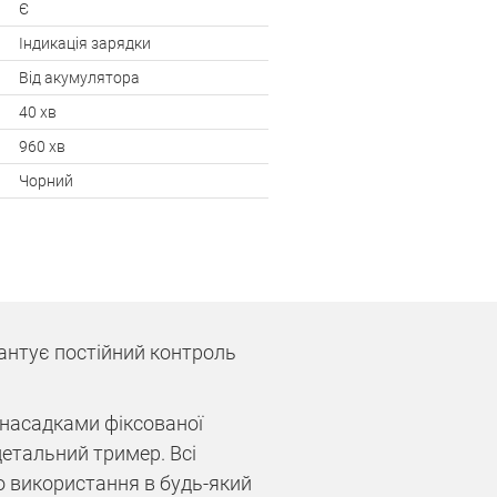
Є
Індикація зарядки
Від акумулятора
40 хв
960 хв
Чорний
рантує постійний контроль
а насадками фіксованої
 детальний тример. Всі
о використання в будь-який