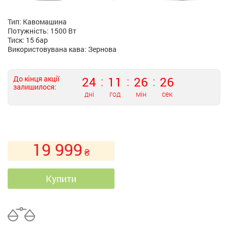
Тип: Кавомашина
Потужність: 1500 Вт
Тиск: 15 бар
Використовувана кава: Зернова
До кінця акції
24
11
26
25
залишилося:
дні
год
мін
сек
19 999
₴
Купити