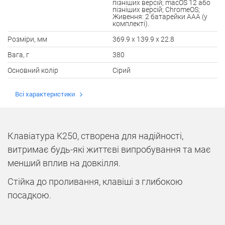
пізніших версій; macOS 12 або
пізніших версій; ChromeOS;
Живення: 2 батарейки AAA (у
комплекті).
Розміри, мм
369.9 x 139.9 x 22.8
Вага, г
380
Основний колір
Сірий
Всі характеристики
Клавіатура K250, створена для надійності,
витримає будь-які життєві випробування та має
менший вплив на довкілля.
Стійка до проливання, клавіші з глибокою
посадкою.