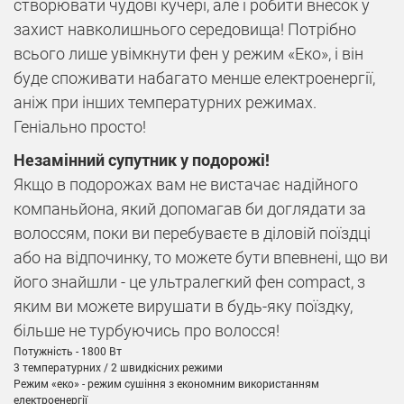
створювати чудові кучері, але і робити внесок у
захист навколишнього середовища! Потрібно
всього лише увімкнути фен у режим «Еко», і він
буде споживати набагато менше електроенергії,
аніж при інших температурних режимах.
Геніально просто!
Незамінний супутник у подорожі!
Якщо в подорожах вам не вистачає надійного
компаньйона, який допомагав би доглядати за
волоссям, поки ви перебуваєте в діловій поїздці
або на відпочинку, то можете бути впевнені, що ви
його знайшли - це ультралегкий фен compact, з
яким ви можете вирушати в будь-яку поїздку,
більше не турбуючись про волосся!
Потужність - 1800 Вт
3 температурних / 2 швидкісних режими
Режим «еко» - режим сушіння з економним використанням
електроенергії