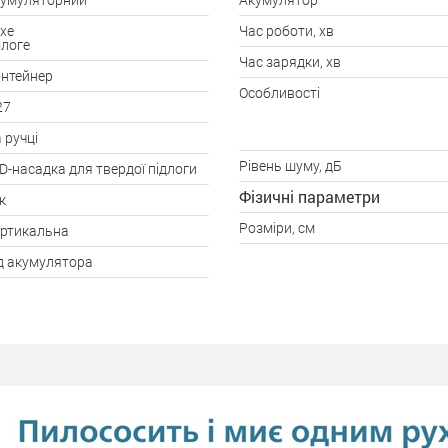
умуляторний
Акумулятор
хе
Час роботи, хв
логе
Час зарядки, хв
нтейнер
Особливості
27
 ручці
Рівень шуму, дБ
D-насадка для твердої підлоги
Фізичні параметри
к
Розміри, см
ртикальна
д акумулятора