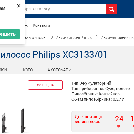
11 999
лосос Philips XC3133/01
₴
×
×
вам
вам
агазини мережі
Контакти
решить
решить
Головна
Акумуляторні
Акумуляторні Philips
Акумуляторний пил
илосос Philips XC3133/01
ИКИ
ФОТО
АКСЕСУАРИ
Тип: Акумуляторний
СУПЕРЦІНА
Тип прибирання: Сухе, вологе
Пилозбірник: Контейнер
Об'єм пилозбірника: 0.27 л
До кінця акції
24
залишилося:
дні
г