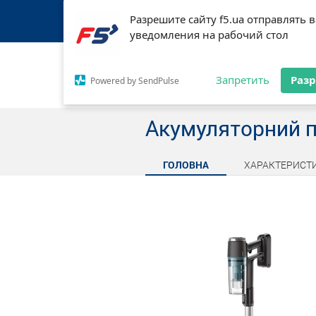
Акумуляторний пи
Разрешите сайту f5.ua отправлять 
Разрешите сайту f5.ua отправлять 
уведомления на рабочий стол
уведомления на рабочий стол
Про мережу F5
Оплата і доставка
М
Запретить
Запретить
Раз
Раз
Powered by SendPulse
Powered by SendPulse
Каталог товарів
Акумуляторний п
ГОЛОВНА
ХАРАКТЕРИСТ