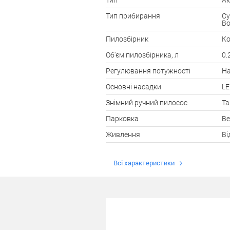
Тип
Ак
Тип прибирання
Су
Во
Пилозбірник
Ко
Об'єм пилозбірника, л
0.
Регулювання потужності
На
Основні насадки
LE
Знімний ручний пилосос
Та
Парковка
Ве
Живлення
Ві
Всі характеристики