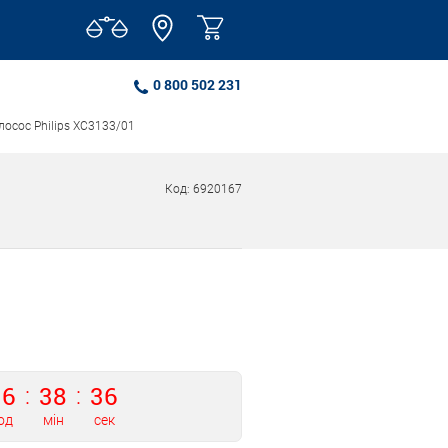
Купити
0 800 502 231
осос Philips XC3133/01
Код: 6920167
16
38
35
од
мін
сек