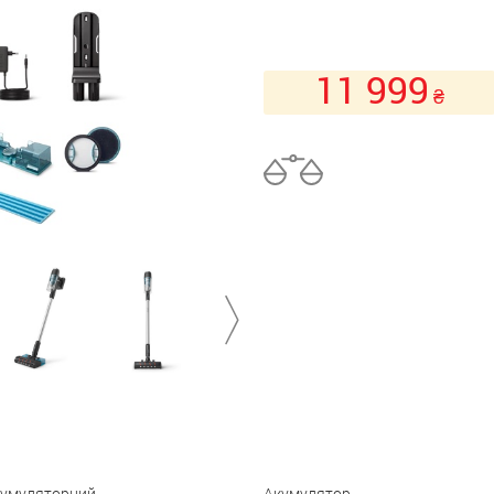
11 999
₴
→