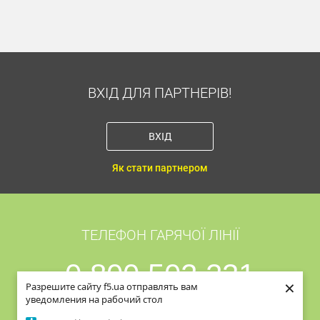
ВХІД ДЛЯ ПАРТНЕРІВ!
ВХІД
Як стати партнером
ТЕЛЕФОН ГАРЯЧОЇ ЛІНІЇ
0 800 502 231
×
×
Разрешите сайту f5.ua отправлять вам
Разрешите сайту f5.ua отправлять вам
уведомления на рабочий стол
уведомления на рабочий стол
Дзвінки зі стаціонарних телефонів в межах
України безкоштовні