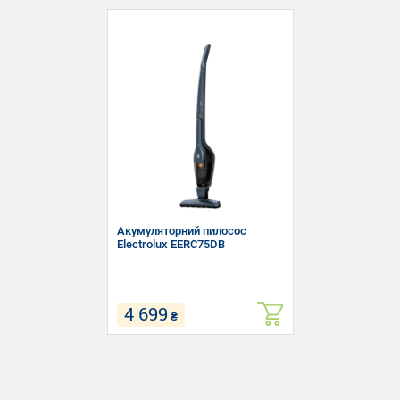
Акумуляторний пилосос
Electrolux EERC75DB
4 699
₴
Тип: Акумуляторний
Тип прибирання: Сухе
Пилозбірник: Контейнер
Об'єм пилозбірника: 0.5 л