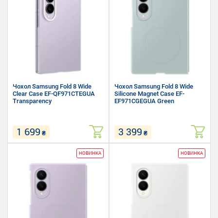
Чохол Samsung Fold 8 Wide
Чохол Samsung Fold 8 Wide
Clear Case EF-QF971CTEGUA
Silicone Magnet Case EF-
Transparency
EF971CGEGUA Green
1 699
3 399
₴
₴
Сумісність: Samsung Fold 8
Сумісність: Samsung Fold 8
НОВИНКА
НОВИНКА
Матеріал: Полікарбонат
Матеріал: Силікон,
Форм-фактор: Накладка
Полікарбонат
Форм-фактор: Накладка