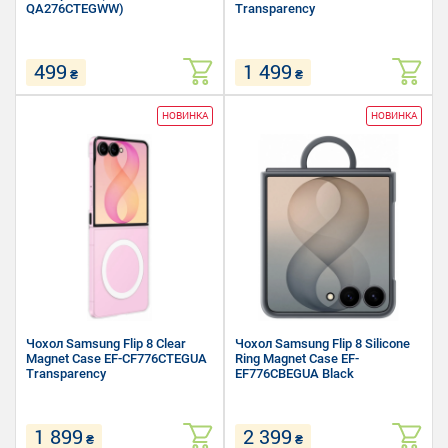
QA276CTEGWW)
Transparency
499
1 499
₴
₴
Сумісність: Samsung A27
Сумісність: Samsung Flip 8
НОВИНКА
НОВИНКА
Матеріал: Полікарбонат,
Матеріал: Полікарбонат,
Термополіуретан
Термополіуретан
Форм-фактор: Накладка
Форм-фактор: Накладка
Чохол Samsung Flip 8 Clear
Чохол Samsung Flip 8 Silicone
Magnet Case EF-CF776CTEGUA
Ring Magnet Case EF-
Transparency
EF776CBEGUA Black
1 899
2 399
₴
₴