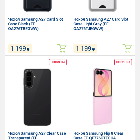
Чохол Samsung A27 Card Slot
Чохол Samsung A27 Card Slot
Case Black (EF-
Case Light Gray (EF-
OA276TBEGWW)
OA276TJEGWW)
1 199
1 199
₴
₴
Сумісність: Samsung A27
Сумісність: Samsung A27
НОВИНКА
НОВИНКА
Матеріал: Термополіуретан
Матеріал: Термополіуретан
Форм-фактор: Накладка
Форм-фактор: Накладка
Чохол Samsung A27 Clear Case
Чохол Samsung Flip 8 Clear
Transparent (EF-
Case EF-QF776CTEGUA