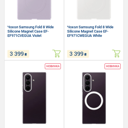
Чохол Samsung Fold 8 Wide
Чохол Samsung Fold 8 Wide
Silicone Magnet Case EF-
Silicone Magnet Case EF-
EF971CVEGUA Violet
EF971CWEGUA White
3 399
3 399
₴
₴
Сумісність: Samsung Fold 8
Сумісність: Samsung Fold 8
НОВИНКА
НОВИНКА
Матеріал: Силікон,
Матеріал: Силікон,
Полікарбонат
Полікарбонат
Форм-фактор: Накладка
Форм-фактор: Накладка