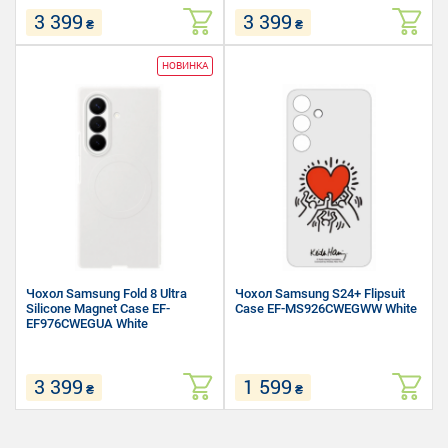
3 399
3 399
₴
₴
Сумісність: Samsung Fold 8 Ultra
Сумісність: Samsung Fold 8 Ultra
НОВИНКА
Матеріал: Силікон,
Матеріал: Силікон,
Полікарбонат
Полікарбонат
Форм-фактор: Накладка
Форм-фактор: Накладка
Чохол Samsung Fold 8 Ultra
Чохол Samsung S24+ Flipsuit
Silicone Magnet Case EF-
Case EF-MS926CWEGWW White
EF976CWEGUA White
3 399
1 599
₴
₴
Сумісність: Samsung Fold 8 Ultra
Сумісність: Samsung S24+
Матеріал: Силікон,
Матеріал: Полікарбонат,