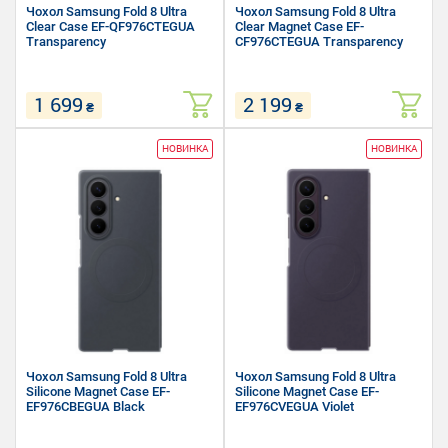
Чохол Samsung Fold 8 Ultra
Чохол Samsung Fold 8 Ultra
Clear Case EF-QF976CTEGUA
Clear Magnet Case EF-
Transparency
CF976CTEGUA Transparency
1 699
2 199
₴
₴
Сумісність: Samsung Fold 8 Ultra
Сумісність: Samsung Fold 8 Ultra
НОВИНКА
НОВИНКА
Матеріал: Полікарбонат
Матеріал: Полікарбонат
Форм-фактор: Накладка
Форм-фактор: Накладка
Чохол Samsung Fold 8 Ultra
Чохол Samsung Fold 8 Ultra
Silicone Magnet Case EF-
Silicone Magnet Case EF-
EF976CBEGUA Black
EF976CVEGUA Violet