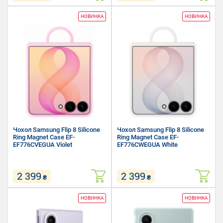
Сумісність: Samsung Flip 8
Сумісність: Samsung Flip 8
НОВИНКА
НОВИНКА
Матеріал: Полікарбонат,
Матеріал: Силікон,
Термополіуретан
Полікарбонат
Форм-фактор: Накладка
Форм-фактор: Накладка
Чохол Samsung Flip 8 Silicone
Чохол Samsung Flip 8 Silicone
Ring Magnet Case EF-
Ring Magnet Case EF-
EF776CVEGUA Violet
EF776CWEGUA White
2 399
2 399
₴
₴
Сумісність: Samsung Flip 8
Сумісність: Samsung Flip 8
НОВИНКА
НОВИНКА
Матеріал: Силікон,
Матеріал: Силікон,
Полікарбонат
Полікарбонат
Форм-фактор: Накладка
Форм-фактор: Накладка